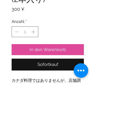
Preis
300 ¥
Anzahl
*
In den Warenkorb
Sofortkauf
カナダ料理ではありませんが、店舗調
理で出てしまう豚の脂を捨てずに使用
したSDGsな焼き菓子です。
沖縄名物ちんすこうは手作りでも美味
しい！
※小麦粉使用
※賞味期限、保存方法を必ずご確認く
ださい。
※万が一問題点のあった場合は下記ま