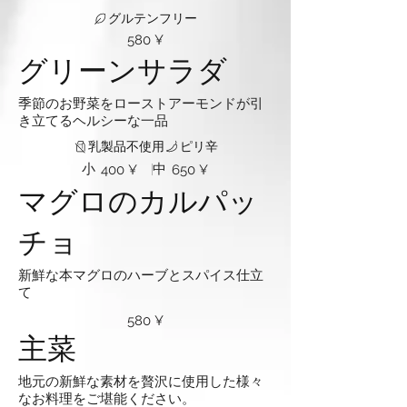
グルテンフリー
580 ¥
グリーンサラダ
季節のお野菜をローストアーモンドが引
き立てるヘルシーな一品
乳製品不使用
ピリ辛
小
中
400 ¥
650 ¥
マグロのカルパッ
チョ
新鮮な本マグロのハーブとスパイス仕立
て
580 ¥
主菜
地元の新鮮な素材を贅沢に使用した様々
なお料理をご堪能ください。