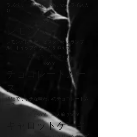
ラズベリージャムといちごのスライス入
り
750 ¥
レモンパイ
レモンメレンゲ、ピスタチオクランブ
ル、ホイップクリームを添えて
ナッツ（木の実）類
680 ¥
チョコレートムー
ス
繊細でリッチな味わいのチョコレートム
ース
一人前
二人前
580 ¥
700 ¥
キャロットケーキ
スパイシーなシナモンとクリームチーズ