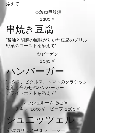
添えて"
魚
甲殻類
1.280 ¥
串焼き豆腐
"醤油と胡麻の風味が効いた豆腐のグリル
野菜のローストを添えて"
ビーガン
1.050 ¥
ハンバーガー
"レタス、ピクルス、トマトのクラシック
な組み合わせのハンバーガー
フライドポテトを添えて"
マッシュルーム
850 ¥
チキン
ビーフ
1.050 ¥
1.280 ¥
シュニッツェル
"外はカリッと中はジューシー