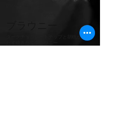
のバランスが絶妙
680 ¥
ブラウニー
ダークチョコレートチップと胡桃が溶け
だす焼きたてブラウニー
乳製品不使用
680 ¥
ドリンク
ヘルシースムージ
ー
旬のフルーツでおいしくヘルシーに
700 ¥
フレッシュジュー