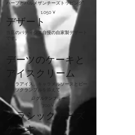
ハーブとパルメザンチーズトッピング"
1.050 ¥
デザート
当店のパティシエ自慢の自家製デザート
です。
デーツのケーキと
アイスクリーム
バニラアイス、キャラメルソースとピー
ナッツクランブルを添えて
グルテンフリー
700 ¥
クラシックチーズ
ケーキ