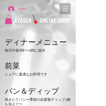
Anmelden
AYASEN
ONLINE SHOP
ディナーメニュー
毎日午後6時〜11時に提供
前菜
シェアに最適なお料理です
パン＆ディップ
焼きたてパン〜季節の自家製ディップ3種
を添えて〜