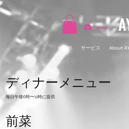
A
Anmelden
HOME
サービス
About A
ディナーメニュー
毎日午後6時〜11時に提供
前菜