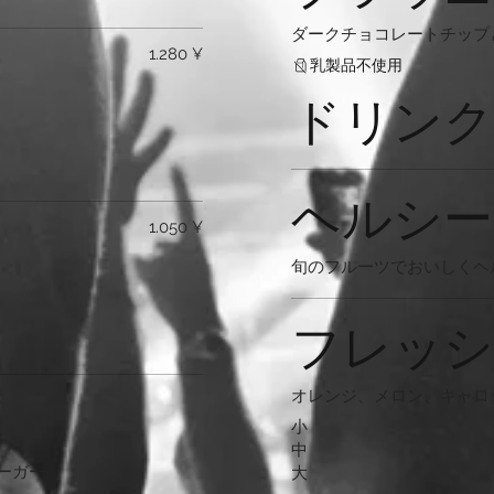
ダークチョコレートチップ
1.280 ¥
乳製品不使用
ドリンク
ヘルシー
1.050 ¥
旬のフルーツでおいしくヘ
フレッシ
オレンジ、メロン、キャロ
小
中
ーガー
大