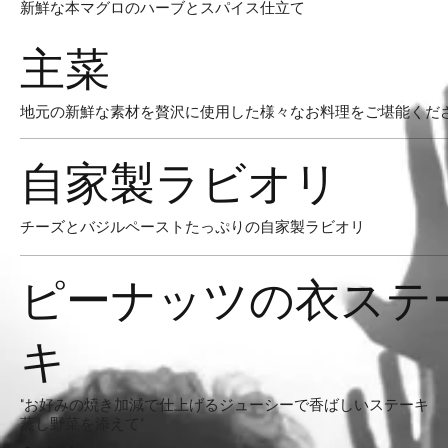
新鮮な本マグロのハーブとスパイス仕立て
主菜
地元の新鮮な素材を贅沢に使用した様々なお料理をご堪能くだ
自家製ラビオリ
チーズとバジルペーストたっぷりの自家製ラビオリ
ピーナッツの衣ステ
キ
"お好みの焼き加減で仕上げるジューシーで香ばしいステーキ
蒸し野菜を添えて"