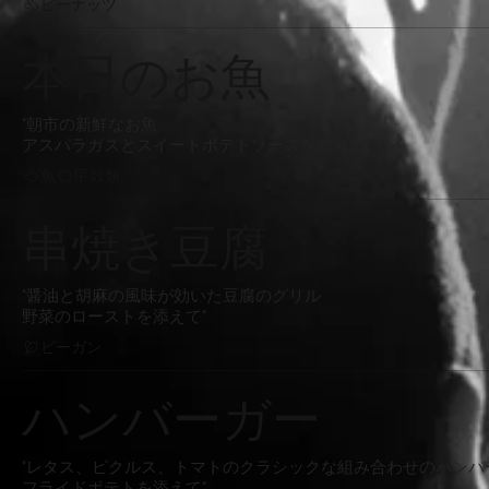
ピーナッツ
本日のお魚
"朝市の新鮮なお魚
アスパラガスとスイートポテトソースを添えて"
魚
甲殻類
串焼き豆腐
"醤油と胡麻の風味が効いた豆腐のグリル
野菜のローストを添えて"
ビーガン
ハンバーガー
"レタス、ピクルス、トマトのクラシックな組み合わせのハンバ
フライドポテトを添えて"