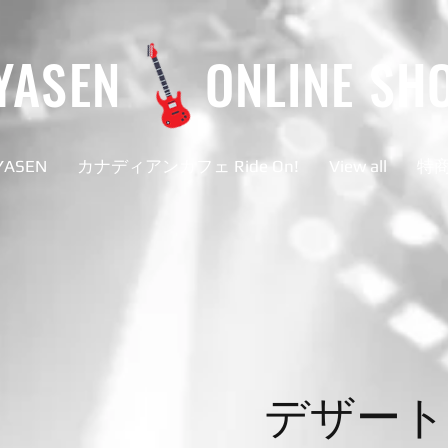
YASEN
ONLINE SH
YASEN
カナディアンカフェ Ride On!
View all
特
デザート