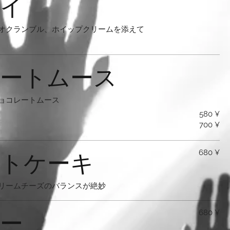
イ
オクランブル、ホイップクリームを添えて
ートムース
ョコレートムース
580 ¥
700 ¥
トケーキ
680 ¥
リームチーズのバランスが絶妙
ー
680 ¥