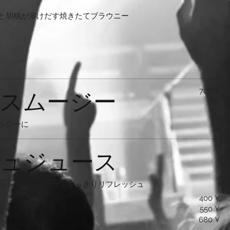
と胡桃が溶けだす焼きたてブラウニー
スムージー
700 ¥
ルシーに
ュジュース
ット、ジンジャーですっきりリフレッシュ
400 ¥
550 ¥
680 ¥