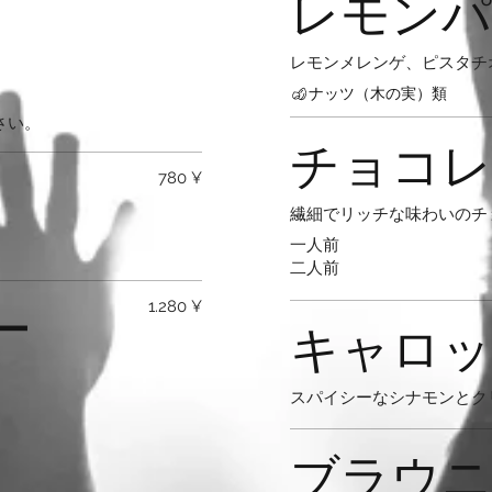
レモンパ
レモンメレンゲ、ピスタチ
ナッツ（木の実）類
さい。
チョコレ
780 ¥
繊細でリッチな味わいのチ
一人前
二人前
ー
1.280 ¥
キャロッ
スパイシーなシナモンとク
ブラウニ